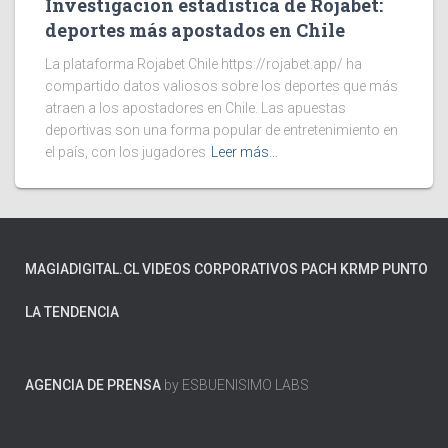
Investigación estadística de Rojabet:
deportes más apostados en Chile
La plataforma Rojabet Chile https://rojabet.app/ ha
compartido datos valiosos sobre los deportes que más
atraen a los apostadores en Chile. Las apuestas
deportivas son una forma popular de entretenimiento en
el país, con los jugadores
Leer más…
MAGIADIGITAL.CL
VIDEOS CORPORATIVOS
PACH
KRMP
PUNTO
LA TENDENCIA
AGENCIA DE PRENSA
by ESBUENISIMO LABS