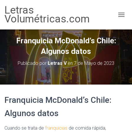
Letras
Volumétricas.com
CAMBI
Franquicia McDonald’s Chile:
Algunos datos
Publicado por
Letras V
en
7 de Mayo de 2023
Franquicia McDonald’s Chile:
Algunos datos
Cuando se trata de
franquicias
de comida rápida,