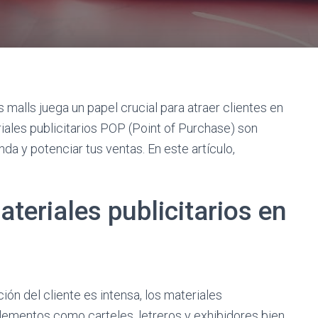
s malls juega un papel crucial para atraer clientes en
iales publicitarios POP (Point of Purchase) son
da y potenciar tus ventas. En este artículo,
teriales publicitarios en
ión del cliente es intensa, los materiales
 Elementos como carteles, letreros y exhibidores bien