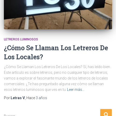
LETREROS LUMINOSOS
¿Cómo Se Llaman Los Letreros De
Los Locales?
¿Cómo Se Llaman Los Letreros De Los Locales? Sí, has leído bien.
Este artículo es sobre letreros, pero no cualquier tipo de letreros,
vamos a explorar el fascinante mundo de los letreros de locales
comerciales. ¿Te has preguntado alguna vez cómo se llaman
esos letreros luminosos que ves en tu
Leer más…
Por
Letras V
, Hace
3 años
Buscar …